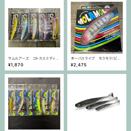
サムルアーズ コトカスミディア
オーバスライブ モラモラ（ビッ
ム
グバスレッドタイガー）
¥1,870
¥2,475