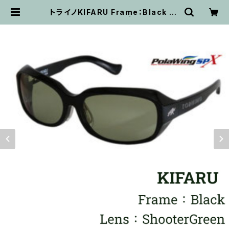
トライノKIFARU Frame：Black Le
ns：ShooterGreen | ビッグバス
ｂｉｇｂａｓｓ