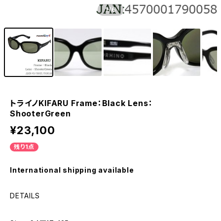
1
/6
トライノKIFARU Frame：Black Lens：
ShooterGreen
¥23,100
残り1点
International shipping available
DETAILS