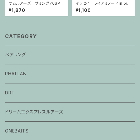
サムルアーズ サミング70SP
イッセイ ライアミノー 4in 5in
※ネコポスでのご注文は3個
¥1,870
¥1,100
まででお願いいたします。
CATEGORY
ベアリング
PHATLAB
DRT
ドリームエクスプレスルアーズ
ONEBAITS