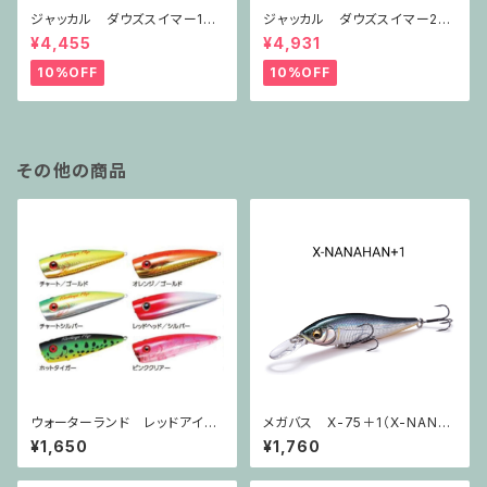
ジャッカル ダウズスイマー180
ジャッカル ダウズスイマー220
SF
SF
¥4,455
¥4,931
10%OFF
10%OFF
その他の商品
ウォーターランド レッドアイポ
メガバス X-75＋1（X-NANA
ップ LENGTH62ｍｍ WEIG
HAN+1）
¥1,650
¥1,760
HT8.5g