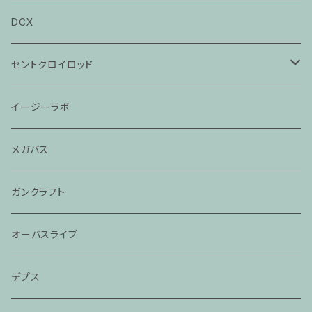
DCX
セントクロイロッド
ビクトリー
イージーラボ
レジェンドグラス
メガバス
モジョバス旧モデル
ガンクラフト
モジョバス
オーバスライブ
モジョバスグラス
デプス