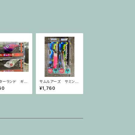
ターランド ギョ
サムルアーズ サミング
 ブラッディロー
70SP（NAT）
60
¥1,760
ノビート