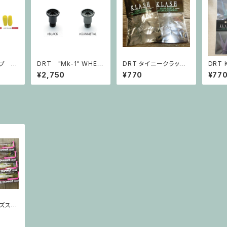
ブ J-
DRT "Mk-1" WHEE
DRT タイニークラッシ
DRT
L
ュ用スペアーリップ TI
ル
¥2,750
¥770
¥77
NY KLASHスペアーリ
ップ
ズスイ