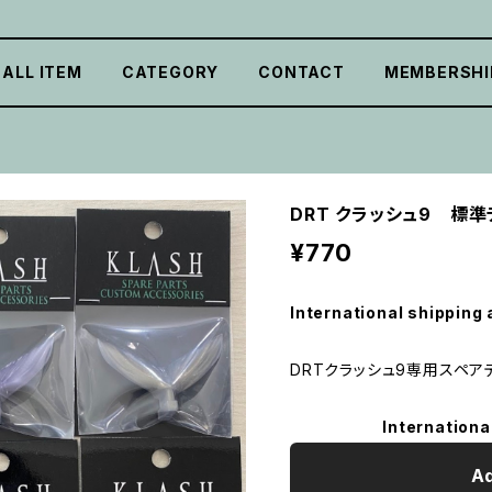
ALL ITEM
CATEGORY
CONTACT
MEMBERSHI
DRT クラッシュ9 標
¥770
International shipping 
DRTクラッシュ9専用スペア
Internationa
Ad