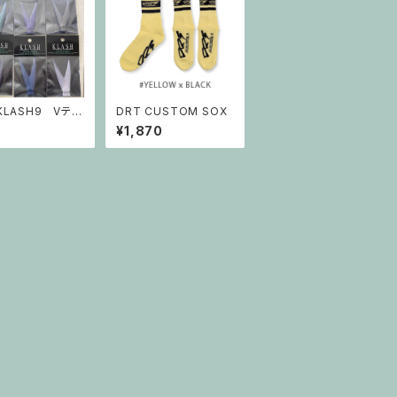
 KLASH9 Vテー
DRT CUSTOM SOX
0
¥1,870