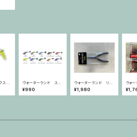
ラクス
ウォーターランド スピ
ウォーターランド リミ
ウォー
ンソニック18g 原点回
テッドプライヤーSS
ロッチ
¥990
¥1,980
¥1,7
帰モデル
ズ＆シ