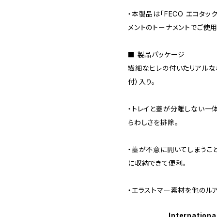
・本製品は「FECO エコタッ
メントのトーナメントでご使
■ 製品パッケージ
繊細なヒレの付いたリアルな
付）入り。
・トレイと蓋が分離しない一
らわしさを排除。
・蓋が不意に開いてしまうこ
に収納できて便利。
・エラストマー素材を他のル
Internationa