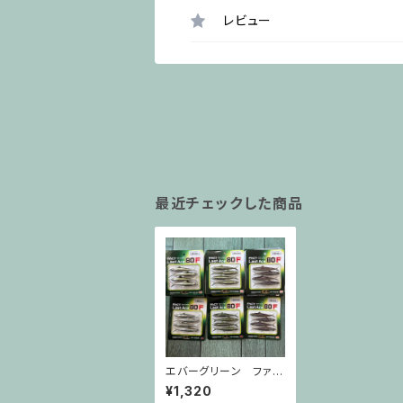
レビュー
最近チェックした商品
エバーグリーン ファク
ト ラストエース８０F
¥1,320