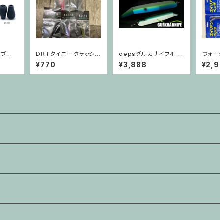
ノブ J
DRTタイニークラッシ
depsグルカナイフ4.7
ウォー
ュ Vテール
OZ
リアン
¥770
¥3,888
¥2,9