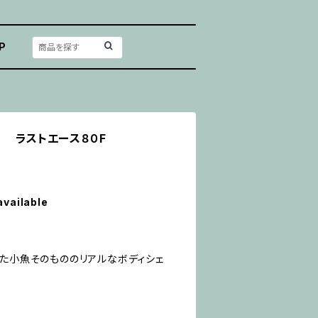
P
 ラストエース８０F
available
いた小魚そのもののリアルなボディシェ