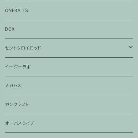
ONEBAITS
DCX
セントクロイロッド
ビクトリー
イージーラボ
レジェンドグラス
メガバス
モジョバス旧モデル
ガンクラフト
モジョバス
オーバスライブ