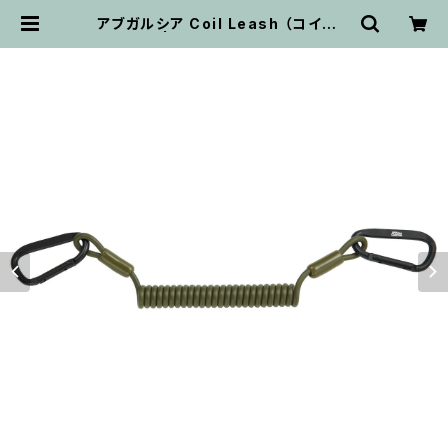
アブガルシア Coil Leash （コイルリ
ーシュ） | ビッグバス ｂｉｇｂａｓｓ