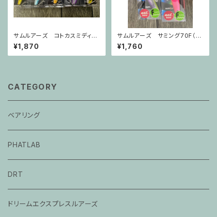
サムルアーズ コトカスミディア
サムルアーズ サミング70F（N
ム
AT）
¥1,870
¥1,760
CATEGORY
ベアリング
PHATLAB
DRT
ドリームエクスプレスルアーズ