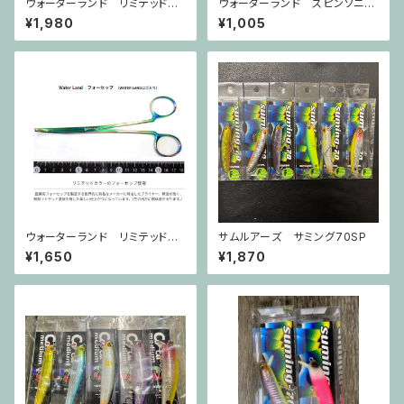
ウォーターランド リミテッドプ
ウォーターランド スピンソニッ
ライヤーSS
ク18g
¥1,980
¥1,005
ウォーターランド リミテッドフ
サムルアーズ サミング70SP
ォーセップ
¥1,650
¥1,870