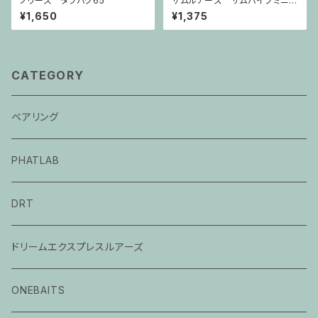
ノリーズ タフバグ65
サムルアーズ サムバイブミニ4
5
¥1,650
¥1,375
CATEGORY
ベアリング
PHATLAB
DRT
ドリームエクスプレスルアーズ
ONEBAITS