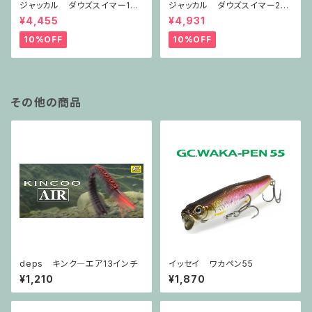
ジャッカル ダウズスイマー180
ジャッカル ダウズスイマー220
SF
SF
¥4,455
¥4,931
10%OFF
10%OFF
その他の商品
deps キンク―エア13インチ
イッセイ ワカペン55
¥1,210
¥1,870