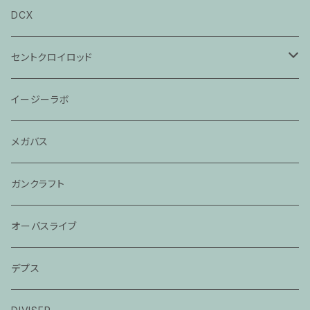
DCX
セントクロイロッド
ビクトリー
イージーラボ
レジェンドグラス
メガバス
モジョバス旧モデル
ガンクラフト
モジョバス
オーバスライブ
モジョバスグラス
デプス
バスエックス