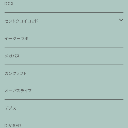
DCX
セントクロイロッド
ビクトリー
イージーラボ
レジェンドグラス
メガバス
モジョバス旧モデル
ガンクラフト
モジョバス
オーバスライブ
モジョバスグラス
デプス
バスエックス
DIVISER