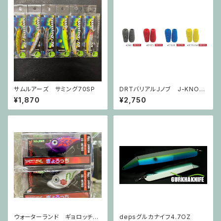
サムルアーズ サミング70SP
DRTバリアルＪノブ J-KNOB
SLIM
¥1,870
¥2,750
ウォーターランド ギョロッチ
depsグルカナイフ4.7OZ