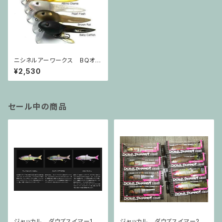
ニシネルアーワークス BQオタ
マ
¥2,530
セール中の商品
ジャッカル ダウズスイマー180
ジャッカル ダウズスイマー220