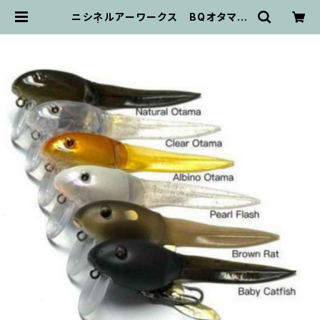
ニシネルアーワークス BQオタマ
| ビッグバス ｂｉｇｂａｓｓ