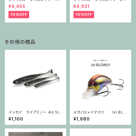
SF
SF
¥4,455
¥4,931
10%OFF
10%OFF
その他の商品
イッセイ ライアミノー 4in 5in
メガバス×イマカツ IxI BLO
※ネコポスでのご注文は3個
WLY
¥1,100
¥1,980
まででお願いいたします。