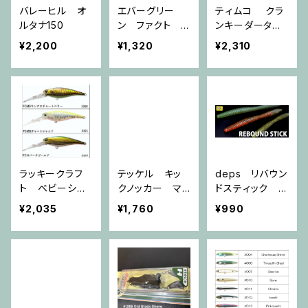
バレーヒル オ
エバーグリー
ティムコ クラ
ルタナ150
ン ファクト
ンキーダーター
ラストエース８０
50R
¥2,200
¥1,320
¥2,310
F
ラッキークラフ
テッケル キッ
deps リバウン
ト ベビーシャ
クノッカー マ
ドスティック 7i
ッド60FC RIS
イクロ
nch 6inch 5inc
¥2,035
¥1,760
¥990
E UP×GB
h