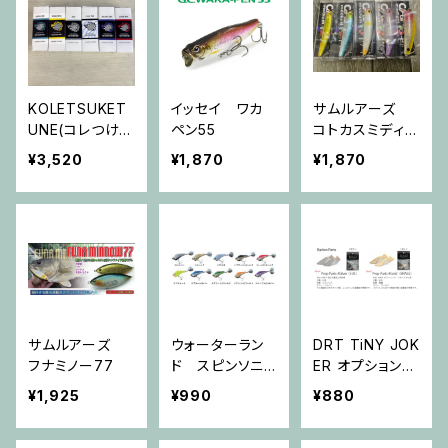
KOLETSUKET
イッセイ ワカ
サムルアーズ
UNE(コレつけチ
ペン55
コトカスミディア
ューン)
ム
¥3,520
¥1,870
¥1,870
サムルアーズ
ウォーターラン
DRT TiNY JOK
フナミノー77
ド スピンソニッ
ER オプションパ
ク18g 原点回帰
ーツ（ Prop）
¥1,925
¥990
¥880
モデル