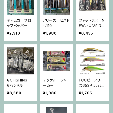
ティムコ プロ
ノリーズ ビハド
ファットラボ N
ップペッパー
ウ110
EWネコソギDS
R
¥2,310
¥1,980
¥6,435
GOFISHING
テッケル シャ
FCCビーフリー
Gハンドル
ーカー
ズ65SP Justac
e別注カラー
¥8,580
¥1,980
¥1,705