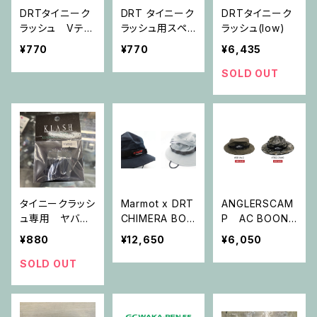
DRTタイニーク
DRT タイニーク
DRTタイニーク
ラッシュ Vテー
ラッシュ用スペ
ラッシュ(low)
ル
アーリップ TIN
¥770
¥770
¥6,435
Y KLASHスペア
ーリップ
SOLD OUT
タイニークラッシ
Marmot x DRT
ANGLERSCAM
ュ専用 ヤバセ
CHIMERA BOO
P AC BOONI
リップ
NIE HAT
E GEN2
¥880
¥12,650
¥6,050
SOLD OUT