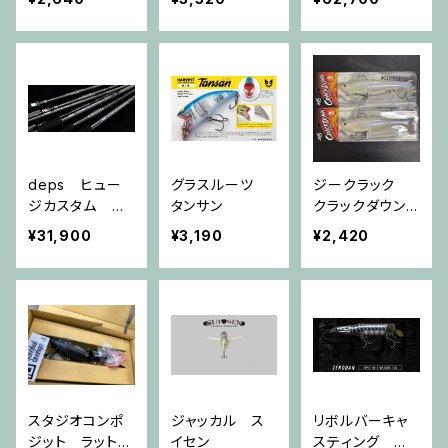
レンジビュー A
POC-74MMH
deps ヒュー
グラスルーツ
ジークラック
ジカスタム ジ
タンサン
クラックダウン6
ェノマ HG3-6
インチ
¥31,900
¥3,190
¥2,420
3RF
スタジオコンポ
ジャッカル ス
リボルバーキャ
ジット ラットマ
イセン
スティング 零