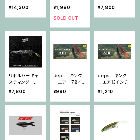
ン
弾 フローティン
¥14,300
¥1,980
¥7,800
グ 100mm 17g
SOLD OUT
リボルバーキャ
deps キンク
deps キンク
スティング 零
―エア―7.8イン
―エア13インチ
弾 シンキング 1
チ
¥7,800
¥990
¥1,210
00mm 29g