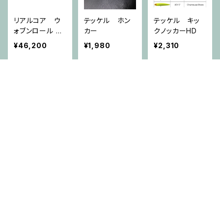
リアルコア ウ
テッケル ホン
テッケル キッ
ォブンロール W
カー
クノッカーHD
RCGC66M+M
¥46,200
¥1,980
¥2,310
（スタンダードカ
ラー）
SOLD OUT
キーワードから探す
DRT CUSTOM
ONEBAITS
ONEBAITS
SOX
ナイトストーカ
ナイトストーカ
ー DEAD CA
ー マットホワ
¥1,870
¥18,000
¥15,180
カテゴリから探す
RP 2
イトギル
ベアリング
CATEGORY