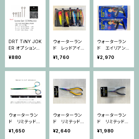
DRT TiNY JOK
ウォーターラン
ウォーターラン
ER オプションパ
ド レッドアイキ
ド エイリアンペ
ーツ （スクリュ
ング 90mm/2
ンチ
¥880
¥1,760
¥2,970
ー）
0g
ウォーターラン
ウォーターラン
ウォーターラン
ド リミテッドフ
ド リミテッドプ
ド リミテッドプ
ォーセップ
ライヤーL
ライヤーSS
¥1,650
¥2,640
¥1,980