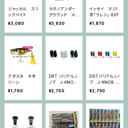
ジャッカル スリ
カホノアンダー
イッセイ マジI
ックベイト
グラウンド メ
字「ラレシ」 60F
ロウフリップラ
¥3,080
¥3,630
¥1,870
ス クレセント
アダスタ ネオ
DRT バリアルＪ
DRTバリアルＪノ
リーン
ノブ J-KNOB
ブ J-KNOB S
FAT
LIM
¥1,760
¥2,750
¥2,750